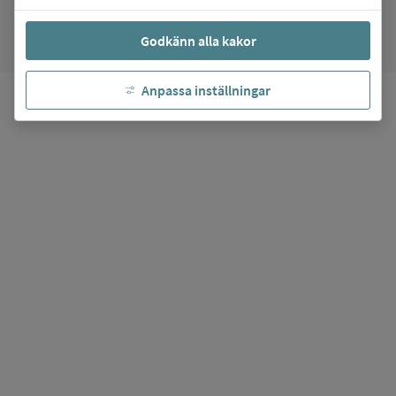
favorite
Mina favoriter
Godkänn alla kakor
Anpassa inställningar