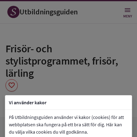
Utbildningsguiden
MENY
Spara
som
Frisör- och
favorit
stylistprogrammet, frisör,
lärling
favorite
Praktiska Gymnasiet Liljeholmen
Vi använder kakor
På Utbildningsguiden använder vi kakor (cookies) för att
webbplatsen ska fungera på ett bra sätt för dig. Här kan
arrow_forward
Gå till
Praktiska Gymnasiet Liljeholmen
du välja vilka cookies du vill godkänna.