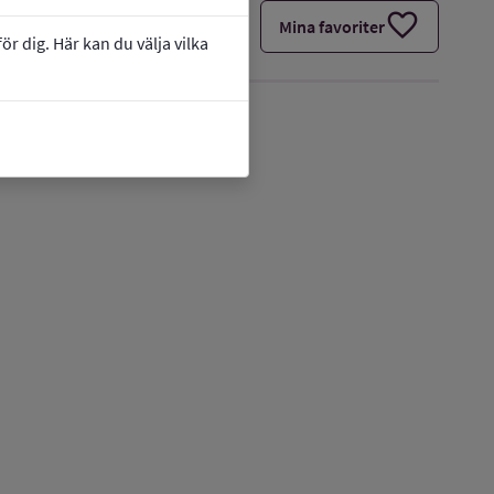
favorite
Mina favoriter
r dig. Här kan du välja vilka