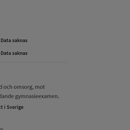
Data saknas
Data saknas
rd och omsorg, mot
edande gymnasieexamen.
 i Sverige
25.