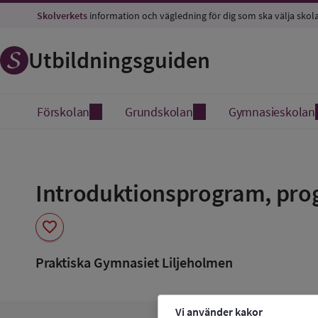
Skolverkets
information och vägledning för dig som ska välja skol
Utbildningsguiden
Förskolan
Grundskolan
Gymnasieskolan
Spara
som
Introduktionsprogram, pro
favorit
favorite
Praktiska Gymnasiet Liljeholmen
Vi använder kakor