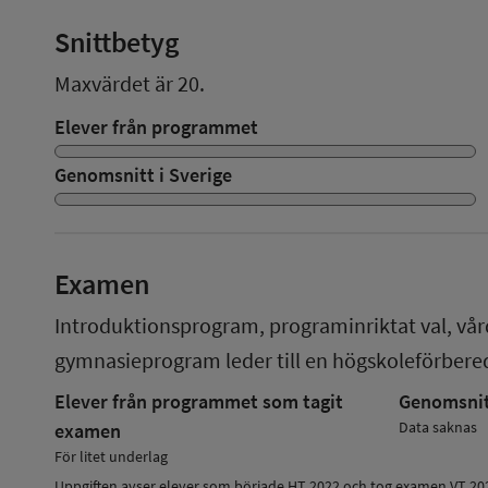
Snittbetyg
Maxvärdet är 20.
Elever från programmet
Genomsnitt i Sverige
Examen
Introduktionsprogram, programinriktat val, vå
gymnasieprogram
leder till en
högskoleförber
Elever från programmet som tagit
Genomsnitt
Data saknas
examen
För litet underlag
Uppgiften avser elever som började HT 2022 och tog examen VT 20