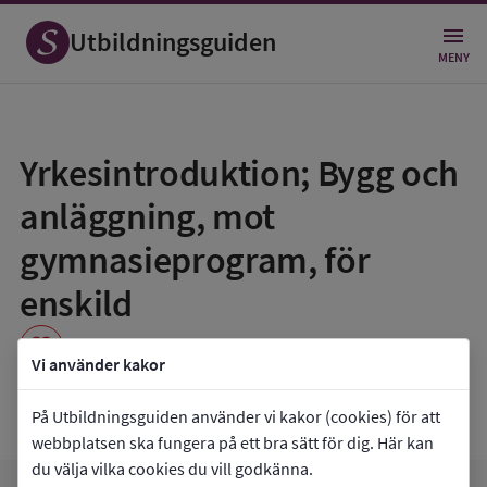
Utbildningsguiden
MENY
Spara
som
Yrkesintroduktion; Bygg och
favorit
anläggning, mot
gymnasieprogram, för
enskild
favorite
Vi använder kakor
Praktiska Gymnasiet Liljeholmen
På Utbildningsguiden använder vi kakor (cookies) för att
webbplatsen ska fungera på ett bra sätt för dig. Här kan
du välja vilka cookies du vill godkänna.