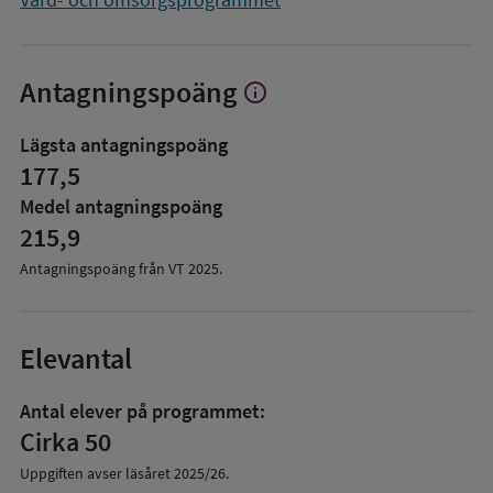
Antagningspoäng
info
Visa
mer
om
Lägsta antagningspoäng
Antagningspoäng
177,5
Medel antagningspoäng
215,9
Antagningspoäng från VT
2025
.
Elevantal
Antal elever på programmet:
Cirka 50
Uppgiften avser läsåret
2025/26
.