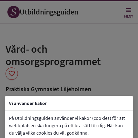
Utbildningsguiden
MENY
Spara
som
Vård- och
favorit
omsorgsprogrammet
favorite
Praktiska Gymnasiet Liljeholmen
book_5
Inriktning som finns tillgänglig
Vi använder kakor
Programmet saknar inriktningar.
På Utbildningsguiden använder vi kakor (cookies) för att
co_present
Programmet finns också som
webbplatsen ska fungera på ett bra sätt för dig. Här kan
du välja vilka cookies du vill godkänna.
Lärlingsutbildning