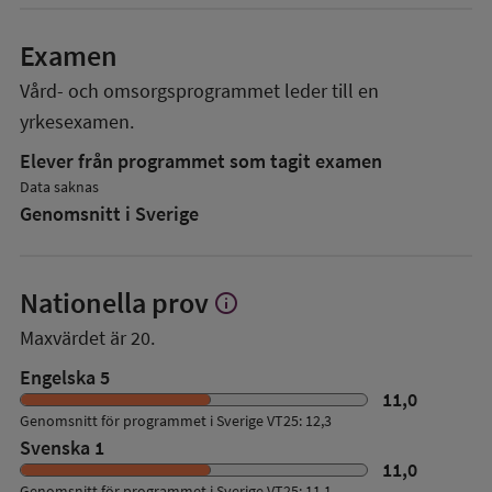
Examen
Vård- och omsorgsprogrammet
leder till en
yrkesexamen.
Elever från programmet som tagit examen
Data saknas
Genomsnitt i Sverige
Nationella prov
info
Visa
mer
Maxvärdet är 20.
om
Nationella
Engelska 5
prov
11,0
Genomsnitt för programmet i Sverige VT25: 12,3
Svenska 1
11,0
Genomsnitt för programmet i Sverige VT25: 11,1