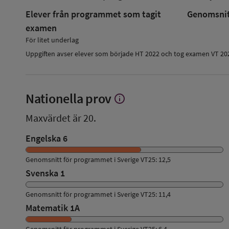
Elever från programmet som tagit
Genomsnitt
examen
För litet underlag
Uppgiften avser elever som började HT 2022 och tog examen VT 20
Nationella prov
info
Visa
mer
Maxvärdet är 20.
om
Nationella
Engelska 6
prov
Genomsnitt för programmet i Sverige VT25: 12,5
Svenska 1
Genomsnitt för programmet i Sverige VT25: 11,4
Matematik 1A
Genomsnitt för programmet i Sverige VT25: 6,4