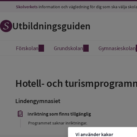
Skolverkets
information och vägledning för dig som ska välja skol
Utbildningsguiden
Förskolan
Grundskolan
Gymnasieskolan
Spara
som
Hotell- och turismprogram
favorit
Lindengymnasiet
book_5
Inriktning som finns tillgänglig
Programmet saknar inriktningar.
Vi använder kakor