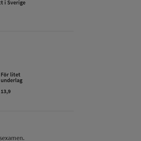
 i Sverige
För litet
underlag
13,9
esexamen.