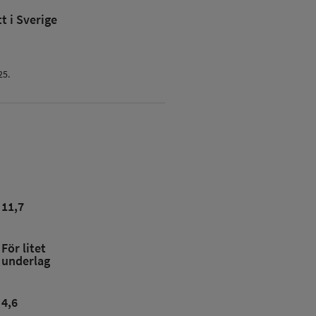
 i Sverige
25.
11,7
För litet
underlag
4,6