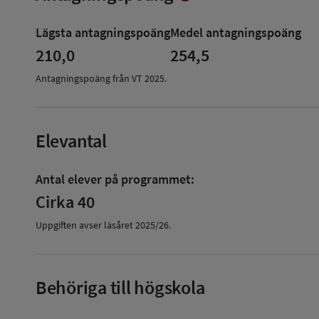
mer
om
Lägsta antagningspoäng
Medel antagningspoäng
Antagningspoäng
210,0
254,5
Antagningspoäng från VT
2025
.
Elevantal
Antal elever på programmet:
Cirka 40
Uppgiften avser läsåret
2025/26
.
Behöriga till högskola