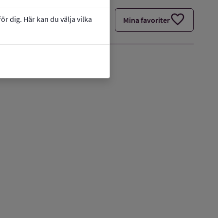
favorite
r dig. Här kan du välja vilka
Mina favoriter