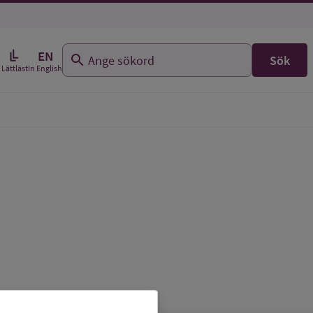
EN
Sök
In English
Lättläst