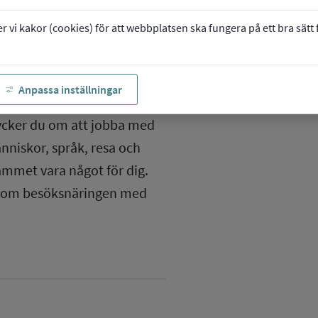
vi kakor (cookies) för att webbplatsen ska fungera på ett bra sätt fö
Anpassa inställningar
Tycker du om att jobba med
niskor, språk, resa och
ammet vara något för dig.
 inom besöksnäringen med