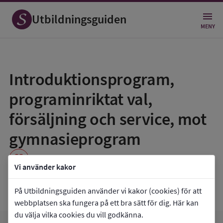
Utbildningsguiden
MENY
Spara
som
Introduktionsprogram,
favorit
programinriktat val,
försäljning och service, mot
gymnasieprogram
favorite
Vi använder kakor
Lindengymnasiet
På Utbildningsguiden använder vi kakor (cookies) för att
webbplatsen ska fungera på ett bra sätt för dig. Här kan
du välja vilka cookies du vill godkänna.