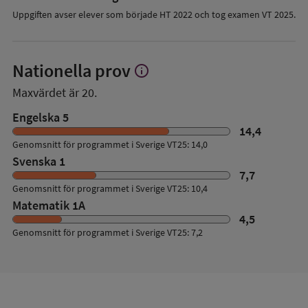
Uppgiften avser elever som började HT 2022 och tog examen VT 2025.
Nationella prov
info
Visa
mer
Maxvärdet är 20.
om
Nationella
Engelska 5
prov
14,4
Genomsnitt för programmet i Sverige VT25: 14,0
Svenska 1
7,7
Genomsnitt för programmet i Sverige VT25: 10,4
Matematik 1A
4,5
Genomsnitt för programmet i Sverige VT25: 7,2