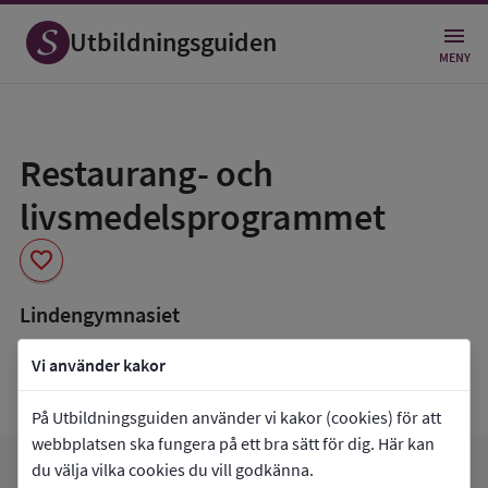
Utbildningsguiden
MENY
Spara
som
Restaurang- och
favorit
livsmedelsprogrammet
favorite
Lindengymnasiet
book_5
Inriktning som finns tillgänglig
Vi använder kakor
Kök och servering
På Utbildningsguiden använder vi kakor (cookies) för att
webbplatsen ska fungera på ett bra sätt för dig. Här kan
du välja vilka cookies du vill godkänna.
favorite
arrow_forward
Gå till
Lindengymnasiet
Mina favoriter