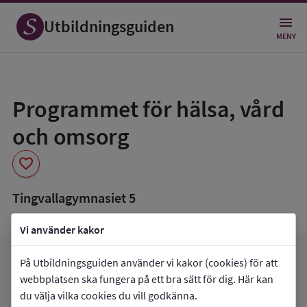
Utbildningsguiden
MENY
Spara
som
Programmet för hälsa, vård
favorit
och omsorg
favorite
Tingvallagymnasiet 5
Vi använder kakor
arrow_forward
Gå till
Tingvallagymnasiet 5
På Utbildningsguiden använder vi kakor (cookies) för att
favorite
webbplatsen ska fungera på ett bra sätt för dig. Här kan
Mina favoriter
du välja vilka cookies du vill godkänna.