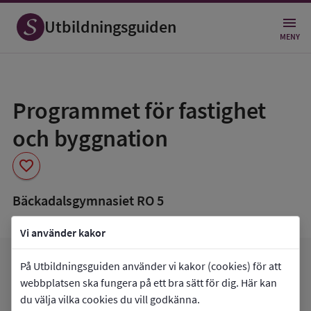
Utbildningsguiden
MENY
Spara
som
Programmet för fastighet
favorit
och byggnation
favorite
Bäckadalsgymnasiet RO 5
Vi använder kakor
arrow_forward
Gå till
Bäckadalsgymnasiet RO 5
På Utbildningsguiden använder vi kakor (cookies) för att
favorite
webbplatsen ska fungera på ett bra sätt för dig. Här kan
Mina favoriter
du välja vilka cookies du vill godkänna.