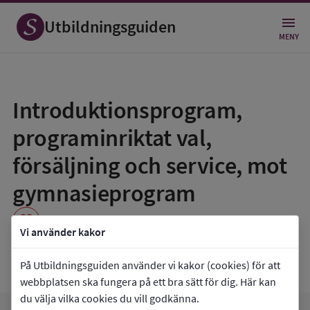
Utbildningsguiden
MENY
Spara
som
Introduktionsprogram,
favorit
programinriktat val,
försäljning och service, mot
gymnasieprogram
favorite
Vi använder kakor
Ekbackeskolan
På Utbildningsguiden använder vi kakor (cookies) för att
webbplatsen ska fungera på ett bra sätt för dig. Här kan
du välja vilka cookies du vill godkänna.