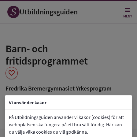
Utbildningsguiden
MENY
Spara
som
Barn- och
favorit
fritidsprogrammet
favorite
Fredrika Bremergymnasiet Yrkesprogram
book_5
Inriktning som finns tillgänglig
Vi använder kakor
Fritid och hälsa
Pedagogiskt och socialt arbete
På Utbildningsguiden använder vi kakor (cookies) för att
webbplatsen ska fungera på ett bra sätt för dig. Här kan
du välja vilka cookies du vill godkänna.