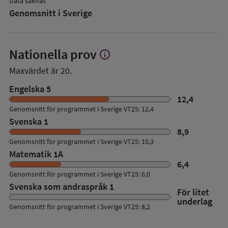
Data saknas
Genomsnitt i Sverige
Nationella prov
info
Visa
mer
Maxvärdet är 20.
om
Nationella
Engelska 5
prov
12,4
Genomsnitt för programmet i Sverige VT25: 12,4
Svenska 1
8,9
Genomsnitt för programmet i Sverige VT25: 10,3
Matematik 1A
6,4
Genomsnitt för programmet i Sverige VT25: 6,0
Svenska som andraspråk 1
För litet
underlag
Genomsnitt för programmet i Sverige VT25: 8,2