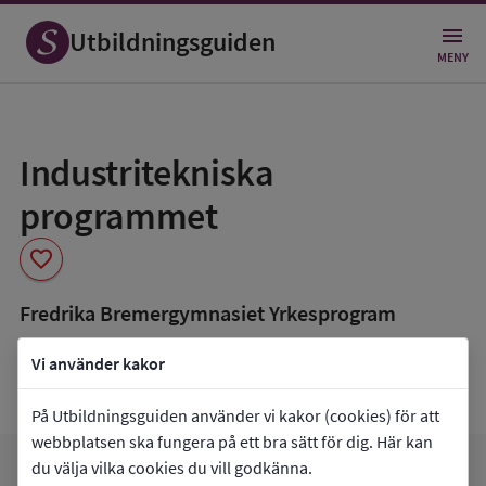
Utbildningsguiden
MENY
Spara
som
Industritekniska
favorit
programmet
favorite
Fredrika Bremergymnasiet Yrkesprogram
book_5
Inriktning som finns tillgänglig
Vi använder kakor
Svetsteknik
På Utbildningsguiden använder vi kakor (cookies) för att
webbplatsen ska fungera på ett bra sätt för dig. Här kan
Gå till
Fredrika Bremergymnasiet
du välja vilka cookies du vill godkänna.
arrow_forward