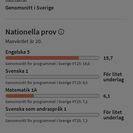
Data saknas
Genomsnitt i Sverige
Nationella prov
info
Visa
mer
Maxvärdet är 20.
om
Nationella
Engelska 5
prov
15,7
Genomsnitt för programmet i Sverige VT25: 14,0
Svenska 1
För litet
underlag
Genomsnitt för programmet i Sverige VT25: 9,5
Matematik 1A
6,1
Genomsnitt för programmet i Sverige VT25: 7,2
Svenska som andraspråk 1
För litet
underlag
Genomsnitt för programmet i Sverige VT25: 7,3