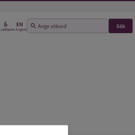
EN
Sök
In English
Lättläst