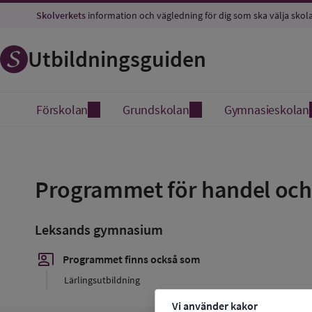
Skolverkets
information och vägledning för dig som ska välja skol
Utbildningsguiden
Förskolan
Grundskolan
Gymnasieskolan
Spara
som
Programmet för handel och
favorit
Leksands gymnasium
co_present
Programmet finns också som
Lärlingsutbildning
Vi använder kakor