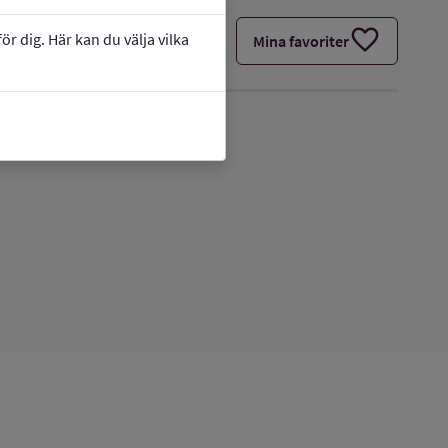
favorite
r dig. Här kan du välja vilka
Mina favoriter