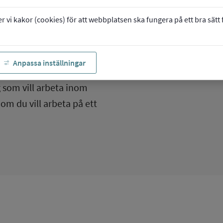
vi kakor (cookies) för att webbplatsen ska fungera på ett bra sätt fö
Anpassa inställningar
ice
g som vill arbeta inom
om du vill arbeta på ett