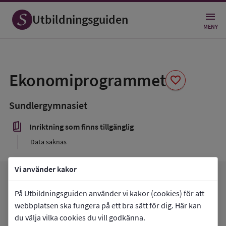
Utbildningsguiden
MENY
Spara
som
Ekonomiprogrammet
favorite
favorit
Sundlergymnasiet
book_5
Inriktning som finns tillgänglig
Data saknas
Vi använder kakor
favorite
arrow_forward
Gå till
Sundlergymnasiet
Mina favoriter
På Utbildningsguiden använder vi kakor (cookies) för att
webbplatsen ska fungera på ett bra sätt för dig. Här kan
du välja vilka cookies du vill godkänna.