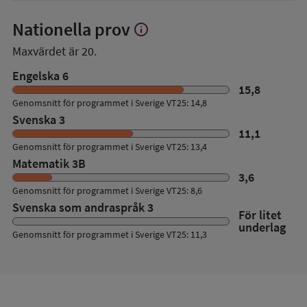
Nationella prov
info
Visa
mer
Maxvärdet är 20.
om
Nationella
Engelska 6
prov
15,8
Genomsnitt för programmet i Sverige VT25: 14,8
Svenska 3
11,1
Genomsnitt för programmet i Sverige VT25: 13,4
Matematik 3B
3,6
Genomsnitt för programmet i Sverige VT25: 8,6
Svenska som andraspråk 3
För litet
underlag
Genomsnitt för programmet i Sverige VT25: 11,3