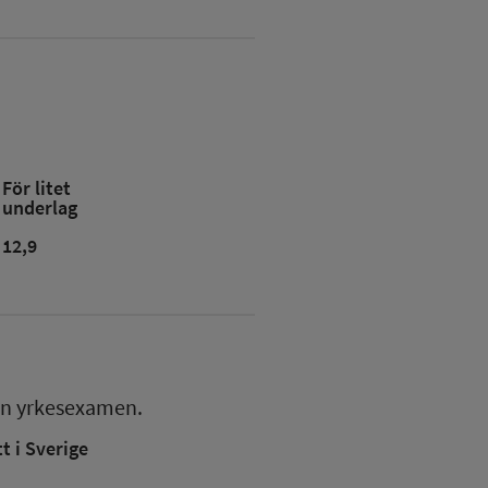
För litet
underlag
12,9
en
yrkesexamen.
 i Sverige