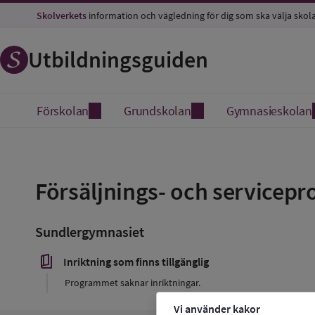
Skolverkets
information och vägledning för dig som ska välja skol
Utbildningsguiden
Förskolan
Grundskolan
Gymnasieskolan
Spara
som
Försäljnings- och service
favorit
Sundlergymnasiet
book_5
Inriktning som finns tillgänglig
Programmet saknar inriktningar.
Vi använder kakor