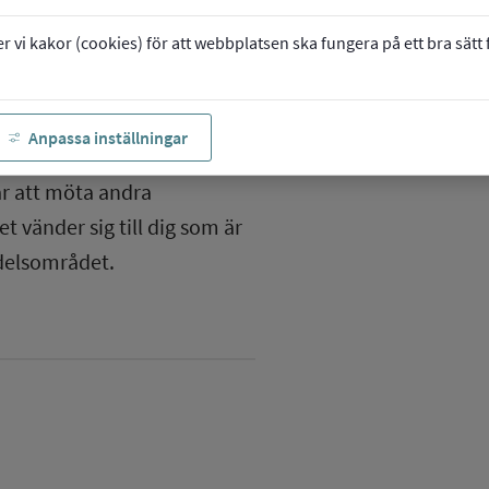
vi kakor (cookies) för att webbplatsen ska fungera på ett bra sätt fö
Anpassa inställningar
ammet
ar att möta andra
 vänder sig till dig som är
ndelsområdet.