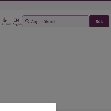
EN
Sök
In English
Lättläst