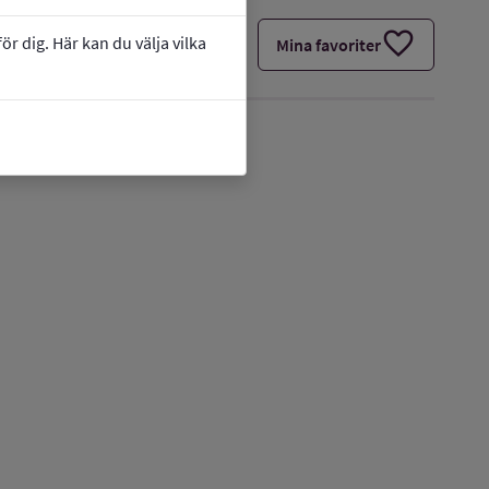
favorite
r dig. Här kan du välja vilka
Mina favoriter