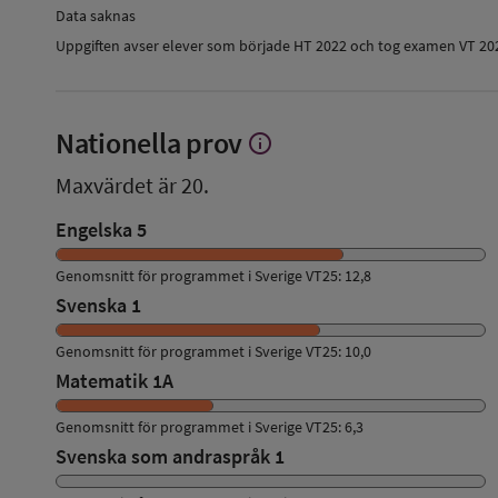
Data saknas
Uppgiften avser elever som började HT 2022 och tog examen VT 20
Nationella prov
info
Visa
mer
Maxvärdet är 20.
om
Nationella
Engelska 5
prov
Genomsnitt för programmet i Sverige VT25: 12,8
Svenska 1
Genomsnitt för programmet i Sverige VT25: 10,0
Matematik 1A
Genomsnitt för programmet i Sverige VT25: 6,3
Svenska som andraspråk 1