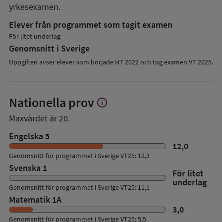
yrkesexamen.
Elever från programmet som tagit examen
För litet underlag
Genomsnitt i Sverige
Uppgiften avser elever som började HT 2022 och tog examen VT 2025.
Nationella prov
info
Visa
mer
Maxvärdet är 20.
om
Nationella
Engelska 5
prov
12,0
Genomsnitt för programmet i Sverige VT25: 12,3
Svenska 1
För litet
underlag
Genomsnitt för programmet i Sverige VT25: 11,1
Matematik 1A
3,0
Genomsnitt för programmet i Sverige VT25: 5,5