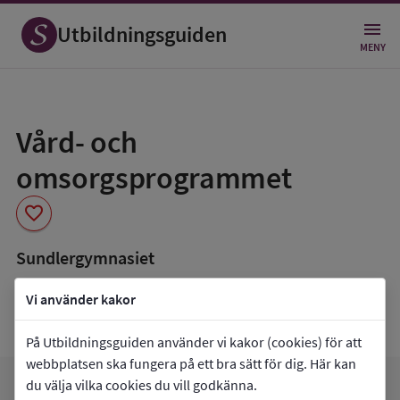
Utbildningsguiden
MENY
Spara
som
Vård- och
favorit
omsorgsprogrammet
favorite
Sundlergymnasiet
book_5
Inriktning som finns tillgänglig
Vi använder kakor
Programmet saknar inriktningar.
På Utbildningsguiden använder vi kakor (cookies) för att
webbplatsen ska fungera på ett bra sätt för dig. Här kan
du välja vilka cookies du vill godkänna.
favorite
arrow_forward
Gå till
Sundlergymnasiet
Mina favoriter