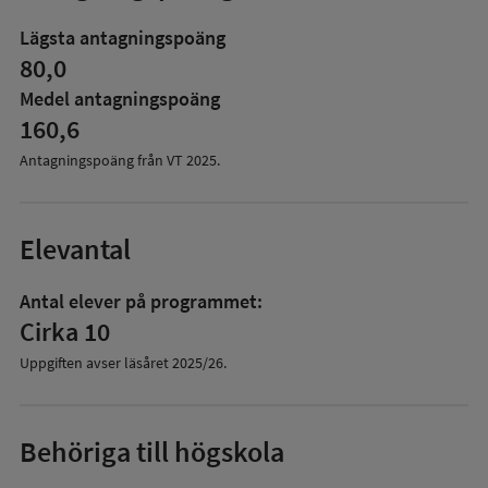
mer
om
Lägsta antagningspoäng
Antagningspoäng
80,0
Medel antagningspoäng
160,6
Antagningspoäng från VT
2025
.
Elevantal
Antal elever på programmet:
Cirka 10
Uppgiften avser läsåret
2025/26
.
Behöriga till högskola