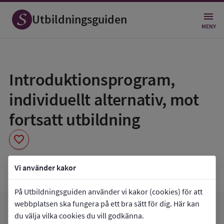
Utbildningsguiden
MENY
Spara
som
Introduktionsprogram,
favorit
individuellt alternativ, mot
fortsatt utbildning
favorite
Film & Musikgymnasiet
Vi använder kakor
På Utbildningsguiden använder vi kakor (cookies) för att
webbplatsen ska fungera på ett bra sätt för dig. Här kan
arrow_forward
Gå till
Film & Musikgymnasiet
du välja vilka cookies du vill godkänna.