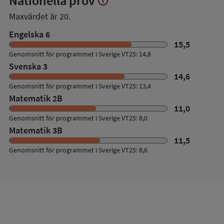
Nationella prov
info
mer
Maxvärdet är 20.
om
Nationella
Engelska 6
prov
15,5
Genomsnitt för programmet i Sverige VT25: 14,8
Svenska 3
14,6
Genomsnitt för programmet i Sverige VT25: 13,4
Matematik 2B
11,0
Genomsnitt för programmet i Sverige VT25: 8,0
Matematik 3B
11,5
Genomsnitt för programmet i Sverige VT25: 8,6