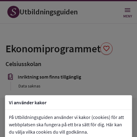
Utbildningsguiden
MENY
Spara
som
Ekonomiprogrammet
favorite
favorit
Celsiusskolan
book_5
Inriktning som finns tillgänglig
Data saknas
Vi använder kakor
favorite
arrow_forward
Gå till
Celsiusskolan
Mina favoriter
På Utbildningsguiden använder vi kakor (cookies) för att
webbplatsen ska fungera på ett bra sätt för dig. Här kan
du välja vilka cookies du vill godkänna.