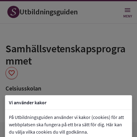
Utbildningsguiden
MENY
Spara
som
Samhällsvetenskapsprogra
favorit
mmet
favorite
Celsiusskolan
book_5
Inriktning som finns tillgänglig
Vi använder kakor
Data saknas
På Utbildningsguiden använder vi kakor (cookies) för att
webbplatsen ska fungera på ett bra sätt för dig. Här kan
du välja vilka cookies du vill godkänna.
favorite
arrow_forward
Gå till
Celsiusskolan
Mina favoriter