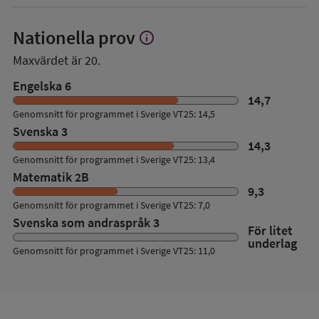
Nationella prov
info
Visa
mer
Maxvärdet är 20.
om
Nationella
Engelska 6
prov
14,7
Genomsnitt för programmet i Sverige VT25: 14,5
Svenska 3
14,3
Genomsnitt för programmet i Sverige VT25: 13,4
Matematik 2B
9,3
Genomsnitt för programmet i Sverige VT25: 7,0
Svenska som andraspråk 3
För litet
underlag
Genomsnitt för programmet i Sverige VT25: 11,0