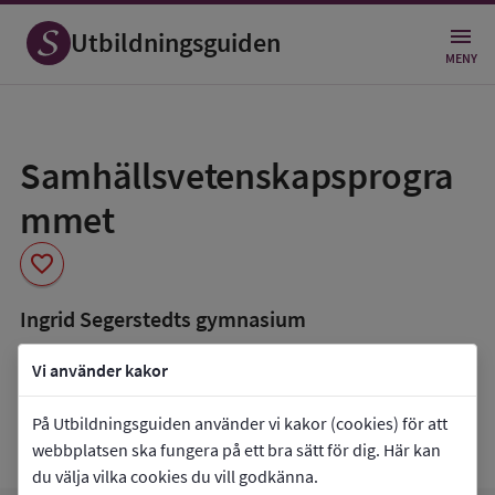
Utbildningsguiden
MENY
Spara
som
Samhällsvetenskapsprogra
favorit
mmet
favorite
Ingrid Segerstedts gymnasium
book_5
Inriktning som finns tillgänglig
Vi använder kakor
Beteendevetenskap
Medier, journalistik och kommunikation
På Utbildningsguiden använder vi kakor (cookies) för att
Samhällsvetenskap
webbplatsen ska fungera på ett bra sätt för dig. Här kan
du välja vilka cookies du vill godkänna.