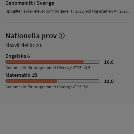
Genomsnitt i Sverige
Uppgiften avser elever som började HT 2022 och tog examen VT 2025.
Nationella prov
info
Visa
mer
Maxvärdet är 20.
om
Nationella
Engelska 6
prov
16,6
Genomsnitt för programmet i Sverige VT25: 14,5
Matematik 2B
11,0
Genomsnitt för programmet i Sverige VT25: 7,0