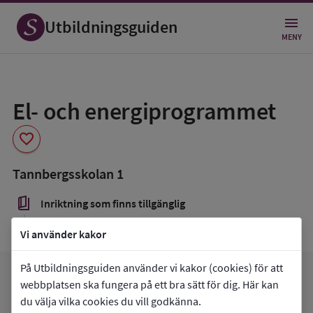
Utbildningsguiden
MENY
Spara
som
El- och energiprogrammet
favorit
favorite
Tannbergsskolan 1
book_5
Inriktning som finns tillgänglig
Elteknik
Vi använder kakor
På Utbildningsguiden använder vi kakor (cookies) för att
favorite
arrow_forward
Gå till
Tannbergsskolan 1
webbplatsen ska fungera på ett bra sätt för dig. Här kan
Mina favoriter
du välja vilka cookies du vill godkänna.