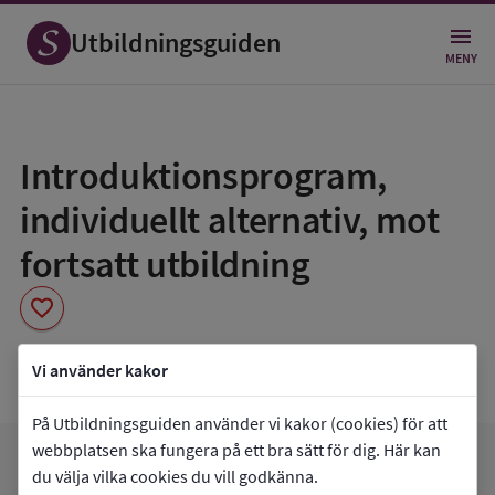
Utbildningsguiden
MENY
Spara
som
Introduktionsprogram,
favorit
individuellt alternativ, mot
fortsatt utbildning
favorite
Gymnasieutb. Älvkarleby komvux
Vi använder kakor
På Utbildningsguiden använder vi kakor (cookies) för att
webbplatsen ska fungera på ett bra sätt för dig. Här kan
arrow_forward
Gå till
Gymnasieutb. Älvkarleby komvux
du välja vilka cookies du vill godkänna.