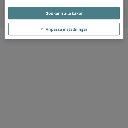
favorite
arrow_forward
Gå till
Luspengymnasiet
Mina favoriter
Godkänn alla kakor
Anpassa inställningar