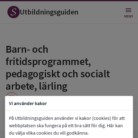
Utbildningsguiden
MENY
Spara
som
Barn- och
favorit
fritidsprogrammet,
pedagogiskt och socialt
arbete, lärling
favorite
Vi använder kakor
Luspengymnasiet
På Utbildningsguiden använder vi kakor (cookies) för att
webbplatsen ska fungera på ett bra sätt för dig. Här kan
du välja vilka cookies du vill godkänna.