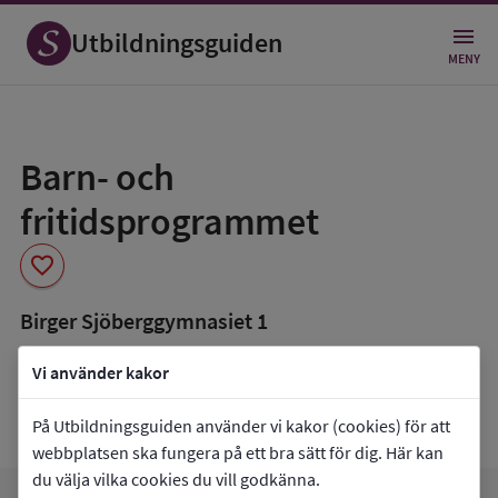
Utbildningsguiden
MENY
Spara
som
Barn- och
favorit
fritidsprogrammet
favorite
Birger Sjöberggymnasiet 1
book_5
Inriktning som finns tillgänglig
Vi använder kakor
Fritid och hälsa
Pedagogiskt och socialt arbete
På Utbildningsguiden använder vi kakor (cookies) för att
webbplatsen ska fungera på ett bra sätt för dig. Här kan
du välja vilka cookies du vill godkänna.