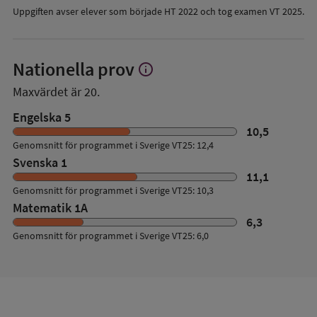
Uppgiften avser elever som började HT 2022 och tog examen VT 2025.
Nationella prov
info
Visa
mer
Maxvärdet är 20.
om
Nationella
Engelska 5
prov
10,5
Genomsnitt för programmet i Sverige VT25: 12,4
Svenska 1
11,1
Genomsnitt för programmet i Sverige VT25: 10,3
Matematik 1A
6,3
Genomsnitt för programmet i Sverige VT25: 6,0