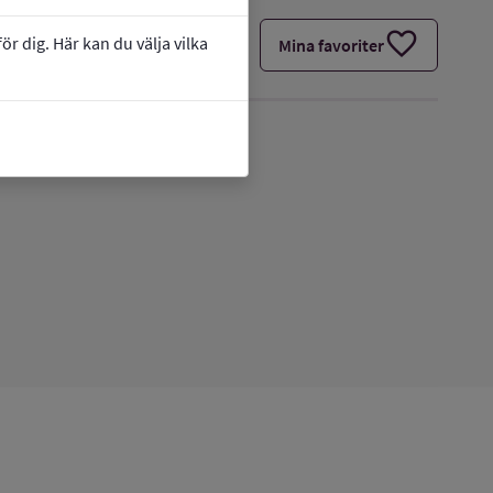
favorite
r dig. Här kan du välja vilka
Mina favoriter