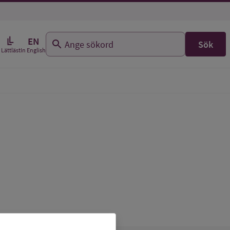
EN
Sök
In English
Lättläst