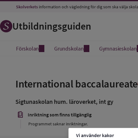
Skolverkets
information och vägledning för dig som ska välja skol
Utbildningsguiden
Förskolan
Grundskolan
Gymnasieskolan
Spara
som
International baccalaureate
favorit
Sigtunaskolan hum. läroverket, int gy
book_5
Inriktning som finns tillgänglig
Programmet saknar inriktningar.
Vi använder kakor