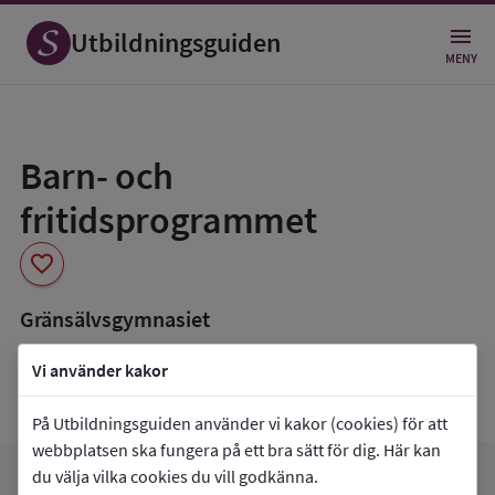
Utbildningsguiden
MENY
Spara
som
Barn- och
favorit
fritidsprogrammet
favorite
Gränsälvsgymnasiet
book_5
Inriktning som finns tillgänglig
Vi använder kakor
Data saknas
På Utbildningsguiden använder vi kakor (cookies) för att
webbplatsen ska fungera på ett bra sätt för dig. Här kan
du välja vilka cookies du vill godkänna.
favorite
arrow_forward
Gå till
Gränsälvsgymnasiet
Mina favoriter