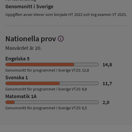
Genomsnitt i Sverige
Uppgiften avser elever som började HT 2022 och tog examen VT 2025.
Nationella prov
info
Visa
mer
Maxvärdet är 20.
om
Nationella
Engelska 5
prov
14,8
Genomsnitt för programmet i Sverige VT25: 12,8
Svenska 1
11,7
Genomsnitt för programmet i Sverige VT25: 8,8
Matematik 1A
2,0
Genomsnitt för programmet i Sverige VT25: 6,5