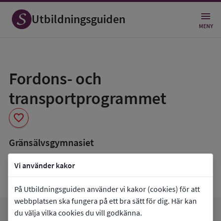
Utbildningsguiden
MENY
Spara
som
Fordons- och
favorit
transportprogrammet
favorite
Gränsälvsgymnasiet
book_5
Inriktning som finns tillgänglig
Vi använder kakor
Data saknas
På Utbildningsguiden använder vi kakor (cookies) för att
webbplatsen ska fungera på ett bra sätt för dig. Här kan
du välja vilka cookies du vill godkänna.
favorite
arrow_forward
Gå till
Gränsälvsgymnasiet
Mina favoriter