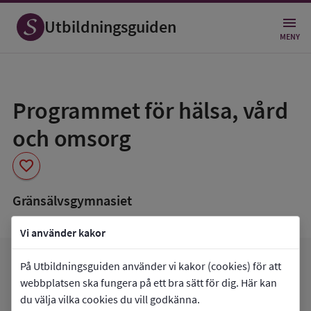
Utbildningsguiden
MENY
Spara
som
Programmet för hälsa, vård
favorit
och omsorg
favorite
Gränsälvsgymnasiet
Vi använder kakor
favorite
På Utbildningsguiden använder vi kakor (cookies) för att
arrow_forward
Gå till
Gränsälvsgymnasiet
Mina favoriter
webbplatsen ska fungera på ett bra sätt för dig. Här kan
du välja vilka cookies du vill godkänna.