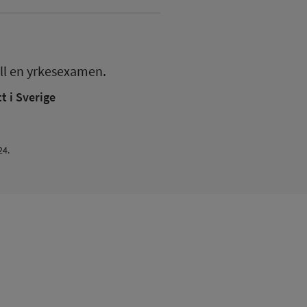
ll en
yrkesexamen.
 i Sverige
24.