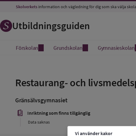
Skolverkets
information och vägledning för dig som ska välja skol
Utbildningsguiden
Förskolan
Grundskolan
Gymnasieskolan
Spara
som
Restaurang- och livsmede
favorit
Gränsälvsgymnasiet
book_5
Inriktning som finns tillgänglig
Data saknas
Vi använder kakor