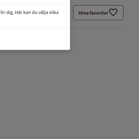
favorite
r dig. Här kan du välja vilka
Mina favoriter