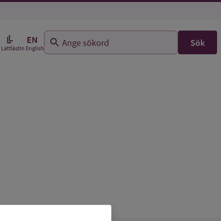
EN
Sök
In English
Lättläst