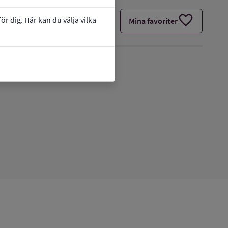
favorite
r dig. Här kan du välja vilka
Mina favoriter