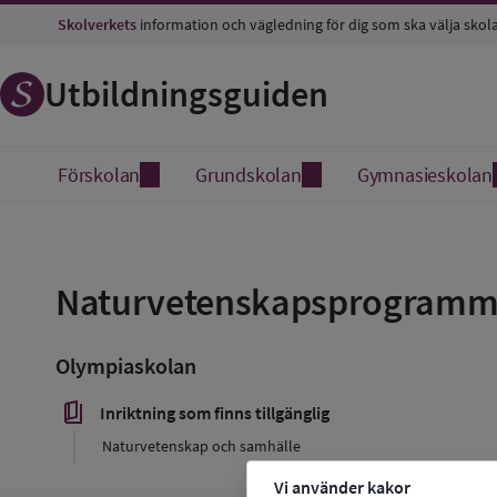
Skolverkets
information och vägledning för dig som ska välja skol
Utbildningsguiden
Förskolan
Grundskolan
Gymnasieskolan
Spara
som
Naturvetenskapsprogramm
favorit
Olympiaskolan
book_5
Inriktning som finns tillgänglig
Naturvetenskap och samhälle
Vi använder kakor