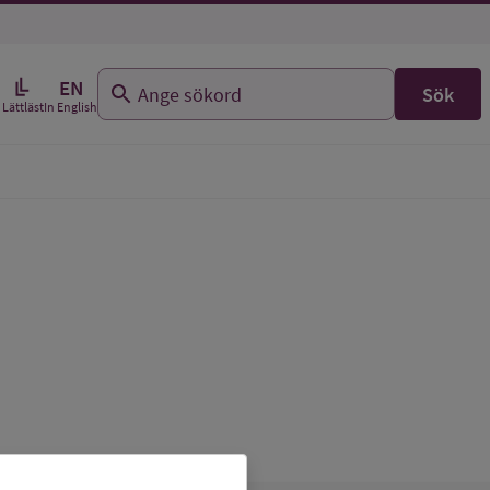
EN
Sök
In English
Lättläst