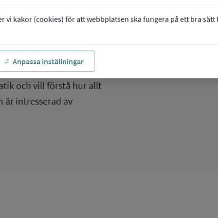
vi kakor (cookies) för att webbplatsen ska fungera på ett bra sätt fö
Anpassa inställningar
ik och vill förstå hur allt
 är intresserad av