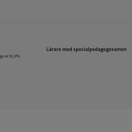
Lärare med specialpedagog­examen
ige är 81,9%