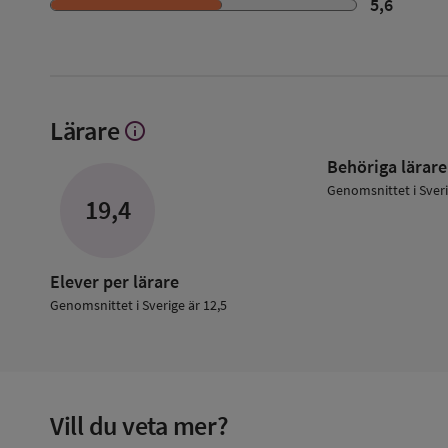
5,6
Lärare
info
Visa
mer
Behöriga lärare
om
Lärare
Genomsnittet i Sver
19,4
Elever per lärare
Genomsnittet i Sverige är 12,5
Vill du veta mer?