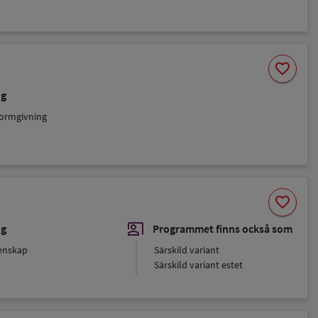
Spara
favorite
som
favorit
ng
formgivning
Spara
favorite
som
favorit
co_present
ng
Programmet finns också som
enskap
Särskild variant
Särskild variant estet