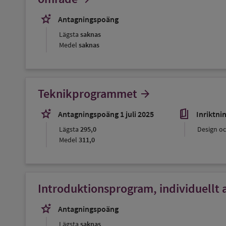
stars_2
Antagningspoäng
Lägsta
saknas
Medel
saknas
Teknikprogrammet
arrow_forward
stars_2
book_5
Antagningspoäng 1 juli 2025
Inriktni
Lägsta
295,0
Design o
Medel
311,0
Introduktionsprogram, individuellt a
stars_2
Antagningspoäng
Lägsta
saknas