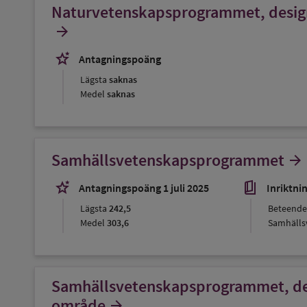
Naturvetenskapsprogrammet, design,
arrow_forward
stars_2
Antagningspoäng
Lägsta
saknas
Medel
saknas
Samhällsvetenskapsprogrammet
arrow_forward
stars_2
book_5
Antagningspoäng 1 juli 2025
Inriktni
Lägsta
242,5
Beteende
Medel
303,6
Samhälls
Samhällsvetenskapsprogrammet, desig
område
arrow_forward