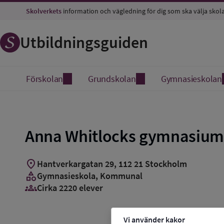
Skolverkets
information och vägledning för dig som ska välja skol
Utbildningsguiden
Förskolan
Grundskolan
Gymnasieskolan
Anna Whitlocks gymnasium
location_on
Hantverkargatan 29
,
112
21
Stockholm
category
Gymnasieskola
, Kommunal
groups_3
Cirka 2220 elever
Vi använder kakor