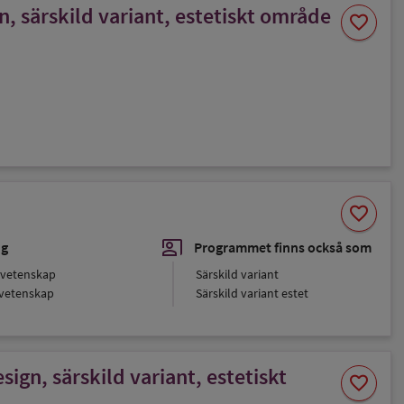
 särskild variant, estetiskt område
Spara
favorite
som
favorit
Spara
favorite
som
favorit
co_present
ng
Programmet finns också som
vetenskap
Särskild variant
vetenskap
Särskild variant estet
n, särskild variant, estetiskt
Spara
favorite
som