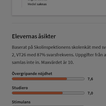
Medel
saknas
Elevernas åsikter
Baserat på Skolinspektionens skolenkät med sv
2
,
VT26
med
87%
svarsfrekvens. Uppgifter från
samlas inte in. Maxvärdet är 10.
Övergripande nöjdhet
7,6
Studiero
7,0
Stimulans