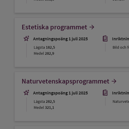
Estetiska programmet
arrow_forward
stars_2
book_5
Antagningspoäng 1 juli 2025
Inriktni
Lägsta
182,5
Bild och 
Medel
282,9
Naturvetenskapsprogrammet
arrow_forward
stars_2
book_5
Antagningspoäng 1 juli 2025
Inriktni
Lägsta
282,5
Naturvet
Medel
321,1