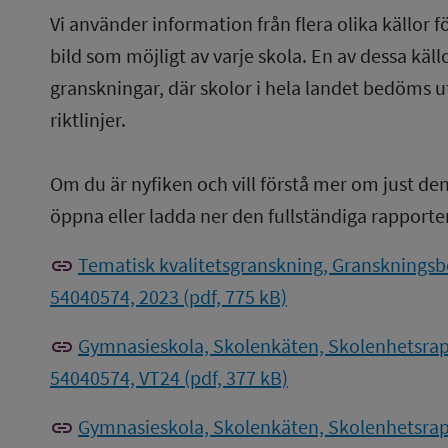
Vi använder information från flera olika källor f
bild som möjligt av varje skola. En av dessa käl
granskningar, där skolor i hela landet bedöms u
riktlinjer.
Om du är nyfiken och vill förstå mer om just de
öppna eller ladda ner den fullständiga rapporte
link
Tematisk kvalitetsgranskning, Gransknings
54040574, 2023 (pdf, 775 kB)
link
Gymnasieskola, Skolenkäten, Skolenhetsra
54040574, VT24 (pdf, 377 kB)
link
Gymnasieskola, Skolenkäten, Skolenhetsra