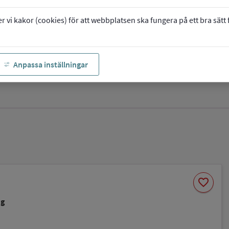
vi kakor (cookies) för att webbplatsen ska fungera på ett bra sätt fö
Anpassa inställningar
Spara
favorite
som
favorit
ng