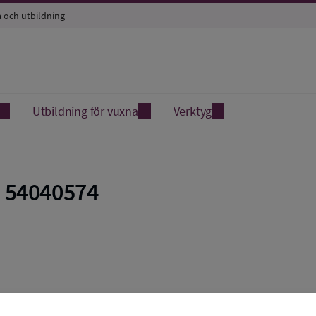
a och utbildning
Utbildning för vuxna
Verktyg
 54040574