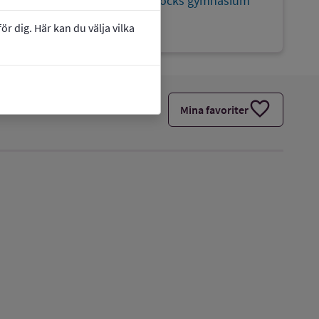
Webbplats:
Anna Whitlocks gymnasium
54040574
r dig. Här kan du välja vilka
favorite
Mina favoriter