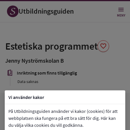
Utbildningsguiden
MENY
Spara
som
Estetiska programmet
favorite
favorit
Jenny Nyströmskolan B
book_5
Inriktning som finns tillgänglig
Data saknas
Vi använder kakor
arrow_forward
Gå till
Jenny Nyströmskolan B
favorite
På Utbildningsguiden använder vi kakor (cookies) för att
Mina favoriter
webbplatsen ska fungera på ett bra sätt för dig. Här kan
du välja vilka cookies du vill godkänna.