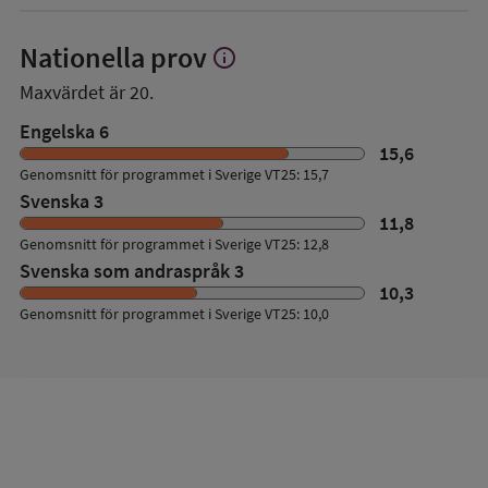
Nationella prov
info
Visa
mer
Maxvärdet är 20.
om
Nationella
Engelska 6
prov
15,6
Genomsnitt för programmet i Sverige VT25: 15,7
Svenska 3
11,8
Genomsnitt för programmet i Sverige VT25: 12,8
Svenska som andraspråk 3
10,3
Genomsnitt för programmet i Sverige VT25: 10,0