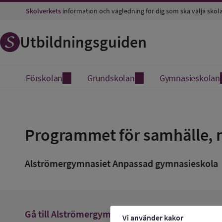
Skolverkets
information och vägledning för dig som ska välja skol
Utbildningsguiden
Förskolan
Grundskolan
Gymnasieskolan
Spara
som
Programmet för samhälle, n
favorit
Alströmergymnasiet Anpassad gymnasieskola
Gå till
Alströmergymnasiet Anpassad gymnasie
Vi använder kakor