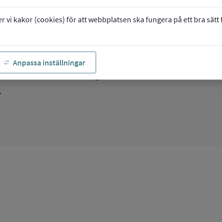
vi kakor (cookies) för att webbplatsen ska fungera på ett bra sätt fö
 och språk
 för dig som vill veta mer
Anpassa inställningar
landen och förutsättningar
.