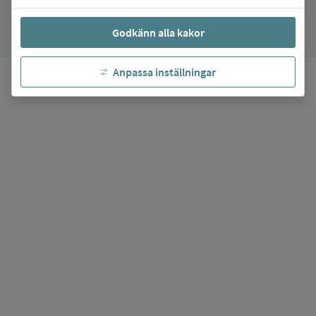
favorite
Mina favoriter
Godkänn alla kakor
Anpassa inställningar