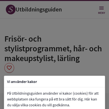
Utbildningsguiden
MENY
Spara
som
Frisör- och
favorit
stylistprogrammet, hår- och
makeupstylist, lärling
favorite
Yrkesgymnasiet Väsby
Vi använder kakor
På Utbildningsguiden använder vi kakor (cookies) för att
webbplatsen ska fungera på ett bra sätt för dig. Här kan
arrow_forward
Gå till
Yrkesgymnasiet Väsby
du välja vilka cookies du vill godkänna.