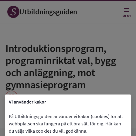
Utbildningsguiden
MENY
Spara
som
Introduktionsprogram,
favorit
programinriktat val, bygg
och anläggning, mot
gymnasieprogram
favorite
Vi använder kakor
Hagströmska Gymnasiet Falun 1
På Utbildningsguiden använder vi kakor (cookies) för att
webbplatsen ska fungera på ett bra sätt för dig. Här kan
du välja vilka cookies du vill godkänna.