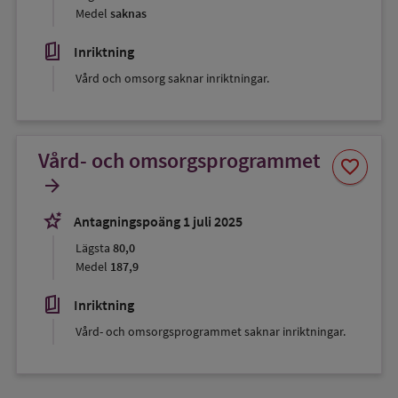
Medel
saknas
book_5
Inriktning
Vård och omsorg saknar inriktningar.
Vård- och omsorgsprogrammet
Spara
favorite
som
arrow_forward
favorit
stars_2
Antagningspoäng 1 juli 2025
Lägsta
80,0
Medel
187,9
book_5
Inriktning
Vård- och omsorgsprogrammet saknar inriktningar.