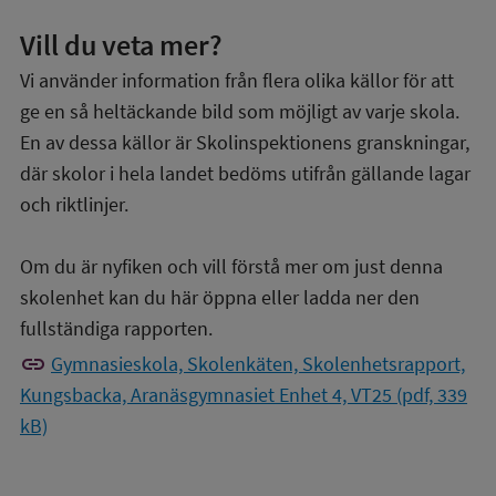
Vill du veta mer?
Vi använder information från flera olika källor för att
ge en så heltäckande bild som möjligt av varje skola.
En av dessa källor är Skolinspektionens granskningar,
där skolor i hela landet bedöms utifrån gällande lagar
och riktlinjer.
Om du är nyfiken och vill förstå mer om just denna
skolenhet kan du här öppna eller ladda ner den
fullständiga rapporten.
link
Gymnasieskola, Skolenkäten, Skolenhetsrapport,
Kungsbacka, Aranäsgymnasiet Enhet 4, VT25 (pdf, 339
kB)