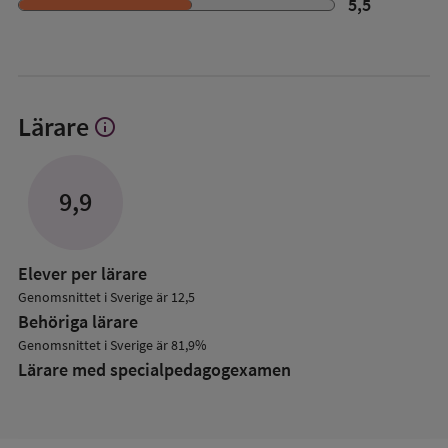
5,5
Lärare
info
Visa
mer
om
Lärare
9,9
Elever per lärare
Genomsnittet i Sverige är 12,5
Behöriga lärare
Genomsnittet i Sverige är 81,9%
Lärare med specialpedagog­examen