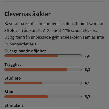
Elevernas åsikter
Baserat på Skolinspektionens skolenkät med svar från
36
elever i
årskurs 2
,
VT25
med
77%
svarsfrekvens.
Uppgifter från anpassade gymnasieskolan samlas inte
in. Maxvärdet är 10.
Övergripande nöjdhet
7,0
Trygghet
8,2
Studiero
4,9
Stöd
5,7
Stimulans