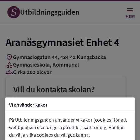
Utbildningsguiden
MENY
Aranäsgymnasiet Enhet 4
location_on
Gymnasiegatan 44
,
434
42
Kungsbacka
category
Gymnasieskola
, Kommunal
groups_3
Cirka 200 elever
Vill du kontakta skolan?
phone
Telefon:
0300-834000
Vi använder kakor
mail
E-post:
aranasgymnasiet@kungsbacka.se
På Utbildningsguiden använder vi kakor (cookies) för att
link
Webbplats:
Aranäsgymnasiet Enhet 4
webbplatsen ska fungera på ett bra sätt för dig. Här kan
du välja vilka cookies du vill godkänna.