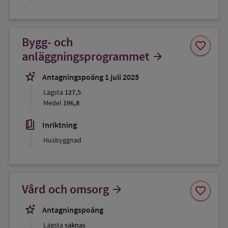
Bygg- och
Spara
favorite
som
anläggningsprogrammet
arrow_forward
favorit
stars_2
Antagningspoäng 1 juli 2025
Lägsta
127,5
Medel
196,8
book_5
Inriktning
Husbyggnad
Spara
Vård och omsorg
arrow_forward
favorite
som
favorit
stars_2
Antagningspoäng
Lägsta
saknas