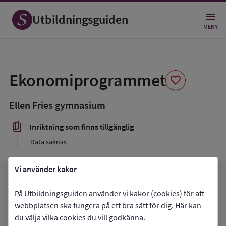
Utbildningsguiden
MENY
Spara
som
Ekonomiprogrammet
favorite
favorit
Ellen Fries gymnasium
book_5
Inriktning som finns tillgänglig
Data saknas
Vi använder kakor
arrow_forward
Gå till
Ellen Fries gymnasium
favorite
På Utbildningsguiden använder vi kakor (cookies) för att
Mina favoriter
webbplatsen ska fungera på ett bra sätt för dig. Här kan
du välja vilka cookies du vill godkänna.