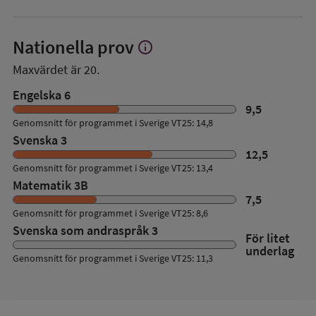
Nationella prov
info
Visa
mer
Maxvärdet är 20.
om
Nationella
Engelska 6
prov
9,5
Genomsnitt för programmet i Sverige VT25: 14,8
Svenska 3
12,5
Genomsnitt för programmet i Sverige VT25: 13,4
Matematik 3B
7,5
Genomsnitt för programmet i Sverige VT25: 8,6
Svenska som andraspråk 3
För litet
underlag
Genomsnitt för programmet i Sverige VT25: 11,3