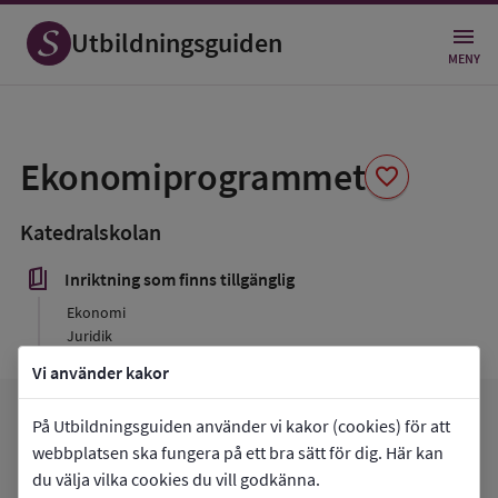
Utbildningsguiden
MENY
Spara
som
Ekonomiprogrammet
favorite
favorit
Katedralskolan
book_5
Inriktning som finns tillgänglig
Ekonomi
Juridik
Vi använder kakor
favorite
På Utbildningsguiden använder vi kakor (cookies) för att
arrow_forward
Gå till
Katedralskolan
Mina favoriter
webbplatsen ska fungera på ett bra sätt för dig. Här kan
du välja vilka cookies du vill godkänna.