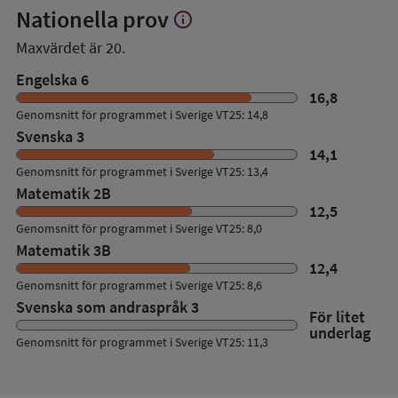
Nationella prov
info
Visa
mer
Maxvärdet är 20.
om
Nationella
Engelska 6
prov
16,8
Genomsnitt för programmet i Sverige VT25: 14,8
Svenska 3
14,1
Genomsnitt för programmet i Sverige VT25: 13,4
Matematik 2B
12,5
Genomsnitt för programmet i Sverige VT25: 8,0
Matematik 3B
12,4
Genomsnitt för programmet i Sverige VT25: 8,6
Svenska som andraspråk 3
För litet
underlag
Genomsnitt för programmet i Sverige VT25: 11,3