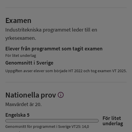
Examen
Industritekniska programmet
leder till en
yrkesexamen.
Elever från programmet som tagit examen
För litet underlag
Genomsnitt i Sverige
Uppgiften avser elever som började HT 2022 och tog examen VT 2025.
Nationella prov
info
Visa
mer
Maxvärdet är 20.
om
Nationella
Engelska 5
För litet
prov
underlag
Genomsnitt för programmet i Sverige VT25: 14,0