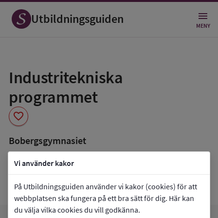
Utbildningsguiden
MENY
Spara
som
Industritekniska
favorit
programmet
favorite
Bobergsgymnasiet
book_5
Inriktning som finns tillgänglig
Vi använder kakor
Produkt och maskinteknik
Svetsteknik
På Utbildningsguiden använder vi kakor (cookies) för att
webbplatsen ska fungera på ett bra sätt för dig. Här kan
du välja vilka cookies du vill godkänna.