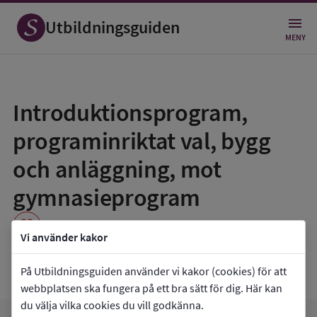
Utbildningsguiden
MENY
Spara
som
Introduktionsprogram,
favorit
programinriktat val, bygg
och anläggning, mot
gymnasieprogram
favorite
Vi använder kakor
Wendesgymnasiet 51
På Utbildningsguiden använder vi kakor (cookies) för att
webbplatsen ska fungera på ett bra sätt för dig. Här kan
du välja vilka cookies du vill godkänna.