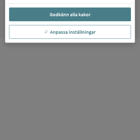
arrow_forward
Gå till
Wendesgymnasiet 51
favorite
Godkänn alla kakor
Mina favoriter
Anpassa inställningar