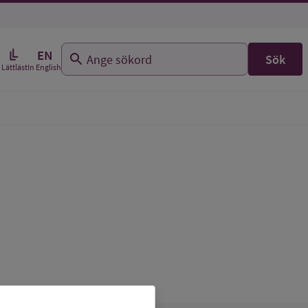
EN
Sök
In English
Lättläst