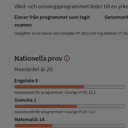
Vård- och omsorgsprogrammet
leder till en
yrk
Elever från programmet som tagit
Genomsnitt
examen
Uppgiften avser elever som började HT 2022 och tog examen VT 20
Nationella prov
info
Visa
mer
Maxvärdet är 20.
om
Nationella
Engelska 5
prov
Genomsnitt för programmet i Sverige VT25: 12,3
Svenska 1
Genomsnitt för programmet i Sverige VT25: 11,1
Matematik 1A