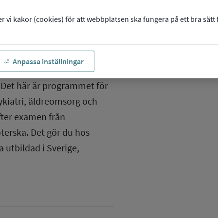
vi kakor (cookies) för att webbplatsen ska fungera på ett bra sätt fö
Anpassa inställningar
 Det här är programmet för
sykiatri, äldreomsorg och
fter examen från
erska. Det gör du hos
 utbildad i Sverige,