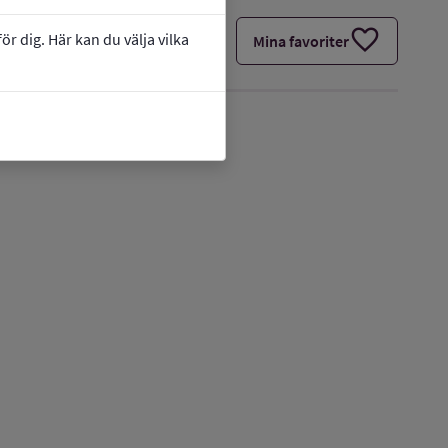
favorite
r dig. Här kan du välja vilka
Mina favoriter