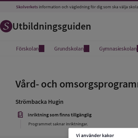
Skolverkets
information och vägledning för dig som ska välja skol
Utbildningsguiden
Förskolan
Grundskolan
Gymnasieskolan
Spara
som
Vård- och omsorgsprogra
favorit
Strömbacka Hugin
book_5
Inriktning som finns tillgänglig
Programmet saknar inriktningar.
Vi använder kakor