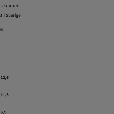
esexamen.
 i Sverige
25.
12,6
11,3
6,9