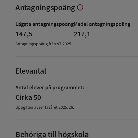
Antagningspoäng
info
Visa
mer
om
Lägsta antagningspoäng
Medel antagningspoäng
Antagningspoäng
147,5
217,1
Antagningspoäng från VT
2025
.
Elevantal
Antal elever på programmet:
Cirka 50
Uppgiften avser läsåret
2025/26
.
Behöriga till högskola