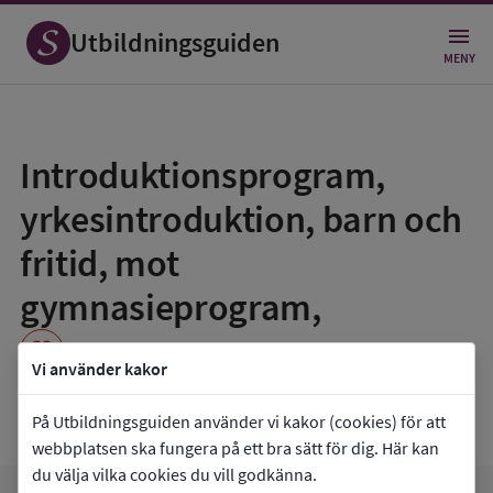
Utbildningsguiden
MENY
Spara
som
Introduktionsprogram,
favorit
yrkesintroduktion, barn och
fritid, mot
gymnasieprogram,
favorite
Vi använder kakor
Söderportgymnasiet 32
På Utbildningsguiden använder vi kakor (cookies) för att
webbplatsen ska fungera på ett bra sätt för dig. Här kan
du välja vilka cookies du vill godkänna.