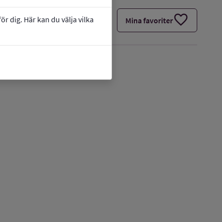
favorite
r dig. Här kan du välja vilka
Mina favoriter