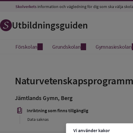
Skolverkets
information och vägledning för dig som ska välja skol
Utbildningsguiden
Förskolan
Grundskolan
Gymnasieskolan
Spara
som
Naturvetenskapsprogramm
favorit
Jämtlands Gymn, Berg
book_5
Inriktning som finns tillgänglig
Data saknas
Vi använder kakor