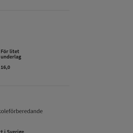
För litet
underlag
16,0
koleförberedande
 i Sverige