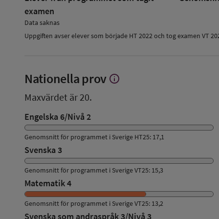
examen
Data saknas
Uppgiften avser elever som började HT 2022 och tog examen VT 20
Nationella prov
info
Visa
mer
Maxvärdet är 20.
om
Nationella
Engelska 6/Nivå 2
prov
Genomsnitt för programmet i Sverige HT25: 17,1
Svenska 3
Genomsnitt för programmet i Sverige VT25: 15,3
Matematik 4
Genomsnitt för programmet i Sverige VT25: 13,2
Svenska som andraspråk 3/Nivå 3