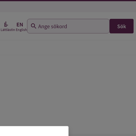
EN
Sök
In English
Lättläst