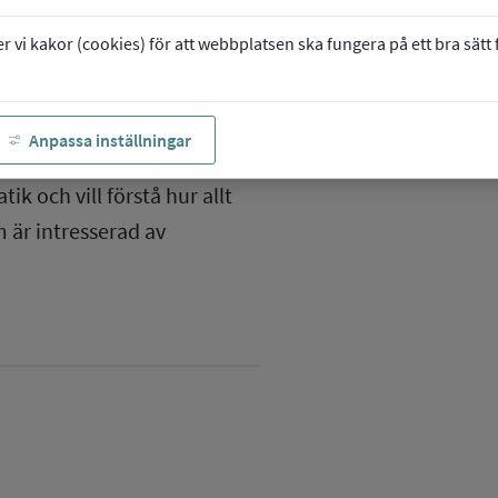
vi kakor (cookies) för att webbplatsen ska fungera på ett bra sätt fö
Anpassa inställningar
ik och vill förstå hur allt
 är intresserad av