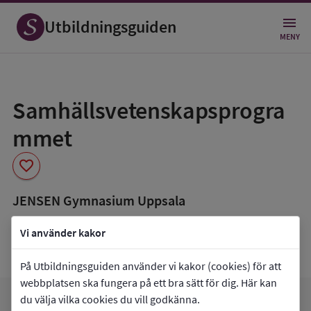
Utbildningsguiden
MENY
Spara
som
Samhällsvetenskapsprogra
favorit
mmet
favorite
JENSEN Gymnasium Uppsala
book_5
Inriktning som finns tillgänglig
Vi använder kakor
Data saknas
På Utbildningsguiden använder vi kakor (cookies) för att
webbplatsen ska fungera på ett bra sätt för dig. Här kan
du välja vilka cookies du vill godkänna.
arrow_forward
Gå till
JENSEN Gymnasium Uppsala