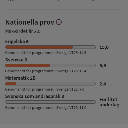
Nationella prov
info
Visa
mer
Maxvärdet är 20.
om
Nationella
Engelska 6
prov
15,0
Genomsnitt för programmet i Sverige VT25: 14,5
Svenska 3
9,9
Genomsnitt för programmet i Sverige VT25: 13,4
Matematik 2B
2,4
Genomsnitt för programmet i Sverige VT25: 7,0
Svenska som andraspråk 3
För litet
underlag
Genomsnitt för programmet i Sverige VT25: 11,0