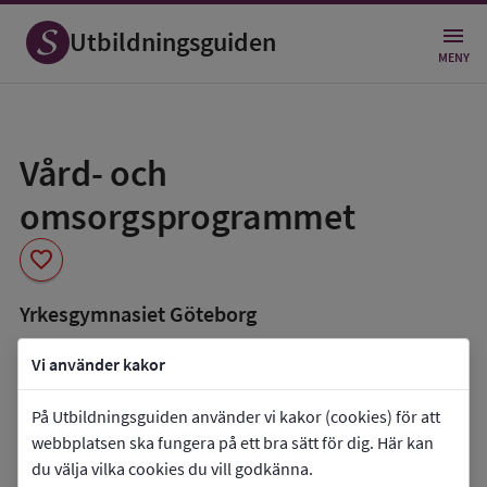
Utbildningsguiden
MENY
Spara
som
Vård- och
favorit
omsorgsprogrammet
favorite
Yrkesgymnasiet Göteborg
book_5
Inriktning som finns tillgänglig
Vi använder kakor
Programmet saknar inriktningar.
På Utbildningsguiden använder vi kakor (cookies) för att
co_present
Programmet finns också som
webbplatsen ska fungera på ett bra sätt för dig. Här kan
du välja vilka cookies du vill godkänna.
Lärlingsutbildning