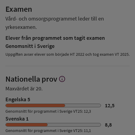
Examen
Vård- och omsorgsprogrammet
leder till en
yrkesexamen.
Elever från programmet som tagit examen
Genomsnitt i Sverige
Uppgiften avser elever som började HT 2022 och tog examen VT 2025.
Nationella prov
info
Visa
mer
Maxvärdet är 20.
om
Nationella
Engelska 5
prov
12,5
Genomsnitt för programmet i Sverige VT25: 12,3
Svenska 1
8,8
Genomsnitt för programmet i Sverige VT25: 11,1