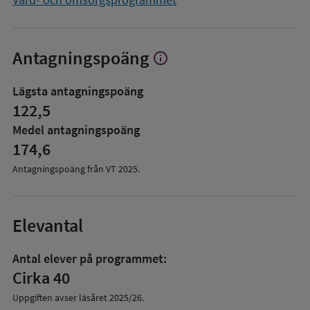
Antagningspoäng
info
Visa
mer
om
Lägsta antagningspoäng
Antagningspoäng
122,5
Medel antagningspoäng
174,6
Antagningspoäng från VT
2025
.
Elevantal
Antal elever på programmet:
Cirka 40
Uppgiften avser läsåret
2025/26
.