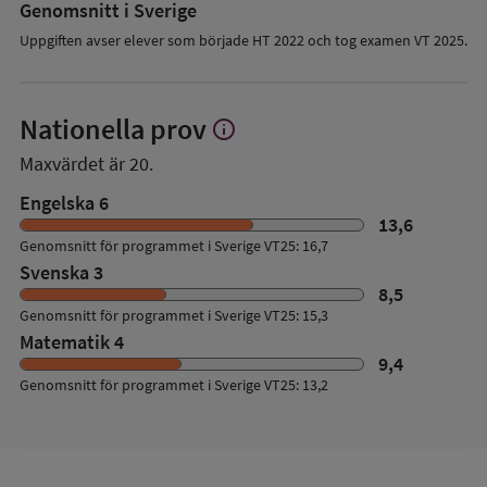
Genomsnitt i Sverige
Uppgiften avser elever som började HT 2022 och tog examen VT 2025.
Nationella prov
info
Visa
mer
Maxvärdet är 20.
om
Nationella
Engelska 6
prov
13,6
Genomsnitt för programmet i Sverige VT25: 16,7
Svenska 3
8,5
Genomsnitt för programmet i Sverige VT25: 15,3
Matematik 4
9,4
Genomsnitt för programmet i Sverige VT25: 13,2