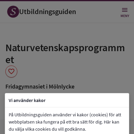
Utbildningsguiden
MENY
Spara
som
Naturvetenskapsprogramm
favorit
et
favorite
Fridagymnasiet i Mölnlycke
book_5
Inriktning som finns tillgänglig
Vi använder kakor
Naturvetenskap och samhälle
På Utbildningsguiden använder vi kakor (cookies) för att
webbplatsen ska fungera på ett bra sätt för dig. Här kan
du välja vilka cookies du vill godkänna.
arrow_forward
Gå till
Fridagymnasiet i Mölnlycke