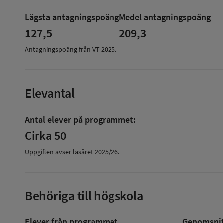
om
Lägsta antagningspoäng
Medel antagningspoäng
Antagningspoäng
127,5
209,3
Antagningspoäng från VT
2025
.
Elevantal
Antal elever på programmet:
Cirka 50
Uppgiften avser läsåret
2025/26
.
Behöriga till högskola
Elever från programmet
Genomsnitt