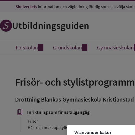
Skolverkets
information och vägledning för dig som ska välja skol
Utbildningsguiden
Förskolan
Grundskolan
Gymnasieskolan
Spara
som
Frisör- och stylistprogramm
favorit
Drottning Blankas Gymnasieskola Kristianstad
book_5
Inriktning som finns tillgänglig
Frisör
Hår- och makeupstylist
Vi använder kakor