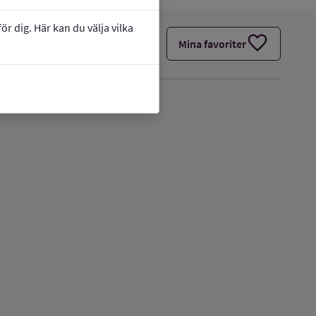
r dig. Här kan du välja vilka
favorite
Mina favoriter