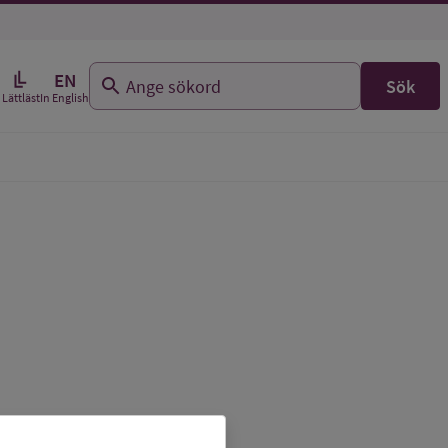
EN
Sök
In English
Lättläst