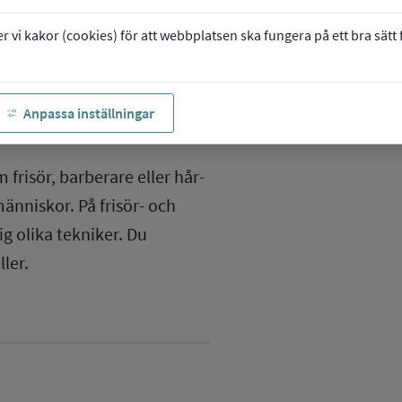
vi kakor (cookies) för att webbplatsen ska fungera på ett bra sätt fö
arrow_forward
anstad 1
Anpassa inställningar
 frisör, barberare eller hår-
nniskor. På frisör- och
ig olika tekniker. Du
ler.