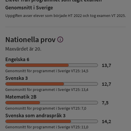
Genomsnitt i Sverige
Uppgiften avser elever som började HT 2022 och tog examen VT 2025.
Nationella prov
info
Visa
mer
Maxvärdet är 20.
om
Nationella
Engelska 6
prov
13,7
Genomsnitt för programmet i Sverige VT25: 14,5
Svenska 3
12,7
Genomsnitt för programmet i Sverige VT25: 13,4
Matematik 2B
7,5
Genomsnitt för programmet i Sverige VT25: 7,0
Svenska som andraspråk 3
14,2
Genomsnitt för programmet i Sverige VT25: 11,0