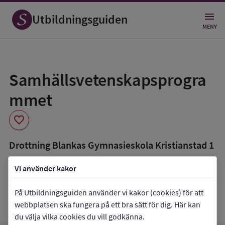
Utbildningsguiden
MENY
Spara
som
Samhällsvetenskapsprogra
favorit
mmet
favorite
Drottning Blankas Gymnasieskola Kristianstad 1
book_5
Inriktning som finns tillgänglig
Vi använder kakor
Beteendevetenskap
Medier, journalistik och kommunikation
På Utbildningsguiden använder vi kakor (cookies) för att
Samhällsvetenskap
webbplatsen ska fungera på ett bra sätt för dig. Här kan
du välja vilka cookies du vill godkänna.