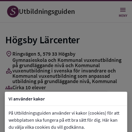
Utbildningsguiden
MENY
Högsby Lärcenter
location_on
Ringvägen 5
,
579
33
Högsby
Gymnasieskola och Kommunal vuxenutbildning
på grundläggande nivå och Kommunal
category
vuxenutbildning i svenska för invandrare och
Kommunal vuxenutbildning som anpassad
utbildning på grundläggande nivå
, Kommunal
groups_3
Cirka 10 elever
Vi använder kakor
Vill du kontakta skolan?
phone
Telefon:
010-3565214
På Utbildningsguiden använder vi kakor (cookies) för att
webbplatsen ska fungera på ett bra sätt för dig. Här kan
mail
E-post:
jacqueline.kuster@hogsby.se
du välja vilka cookies du vill godkänna.