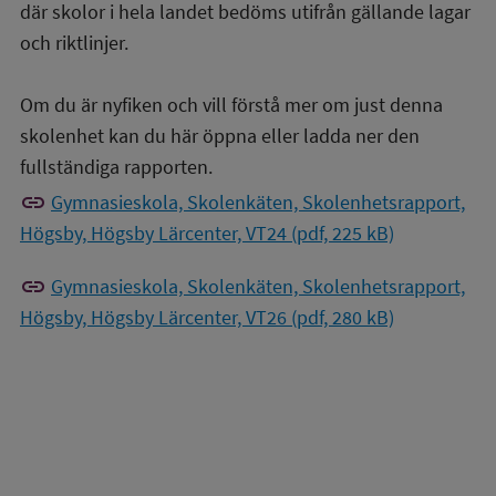
där skolor i hela landet bedöms utifrån gällande lagar
och riktlinjer.
Om du är nyfiken och vill förstå mer om just denna
skolenhet kan du här öppna eller ladda ner den
fullständiga rapporten.
link
Gymnasieskola, Skolenkäten, Skolenhetsrapport,
Högsby, Högsby Lärcenter, VT24 (pdf, 225 kB)
link
Gymnasieskola, Skolenkäten, Skolenhetsrapport,
Högsby, Högsby Lärcenter, VT26 (pdf, 280 kB)