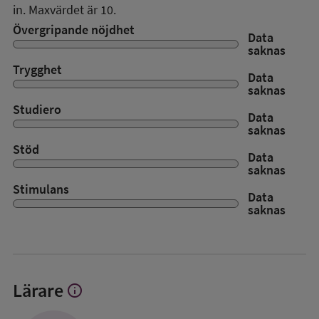
in. Maxvärdet är 10.
Övergripande nöjdhet
Data
saknas
Trygghet
Data
saknas
Studiero
Data
saknas
Stöd
Data
saknas
Stimulans
Data
saknas
Lärare
info
Visa
mer
om