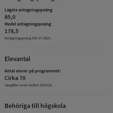
mer
om
Lägsta antagningspoäng
Antagningspoäng
85,0
Medel antagningspoäng
178,5
Antagningspoäng från VT
2025
.
Elevantal
Antal elever på programmet:
Cirka 70
Uppgiften avser läsåret
2025/26
.
Behöriga till högskola