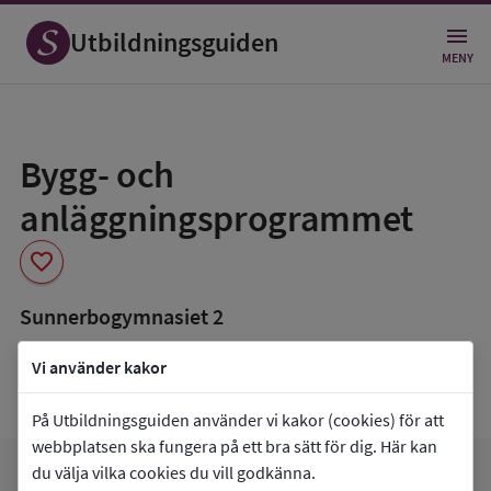
Utbildningsguiden
MENY
Spara
som
Bygg- och
favorit
anläggningsprogrammet
favorite
Sunnerbogymnasiet 2
book_5
Inriktning som finns tillgänglig
Vi använder kakor
Data saknas
På Utbildningsguiden använder vi kakor (cookies) för att
webbplatsen ska fungera på ett bra sätt för dig. Här kan
du välja vilka cookies du vill godkänna.
arrow_forward
Gå till
Sunnerbogymnasiet 2