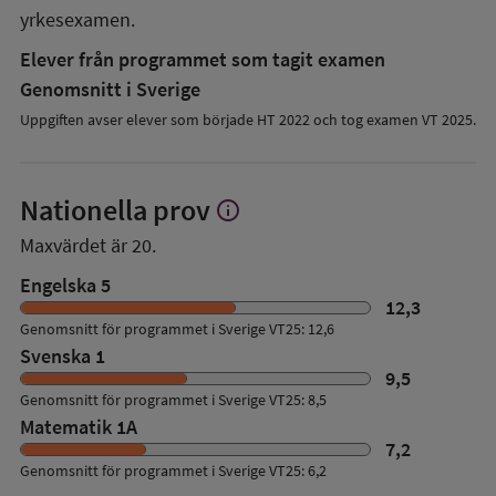
yrkesexamen.
Elever från programmet som tagit examen
Genomsnitt i Sverige
Uppgiften avser elever som började HT 2022 och tog examen VT 2025.
Nationella prov
info
Visa
mer
Maxvärdet är 20.
om
Nationella
Engelska 5
prov
12,3
Genomsnitt för programmet i Sverige VT25: 12,6
Svenska 1
9,5
Genomsnitt för programmet i Sverige VT25: 8,5
Matematik 1A
7,2
Genomsnitt för programmet i Sverige VT25: 6,2